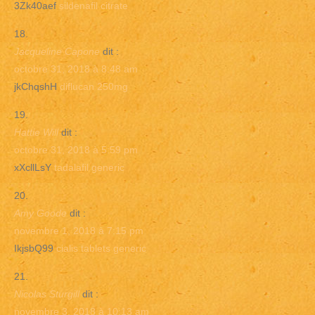
3Zk40aef
sildenafil citrate
Jacqueline Capone
dit :
octobre 31, 2018 à 8:48 am
jkChqshH
diflucan 250mg
Hattie Will
dit :
octobre 31, 2018 à 5:59 pm
xXcllLsY
tadalafil generic
Amy Goode
dit :
novembre 1, 2018 à 7:15 pm
IkjsbQ99
cialis tablets generic
Nicolas Sturgill
dit :
novembre 3, 2018 à 10:13 am