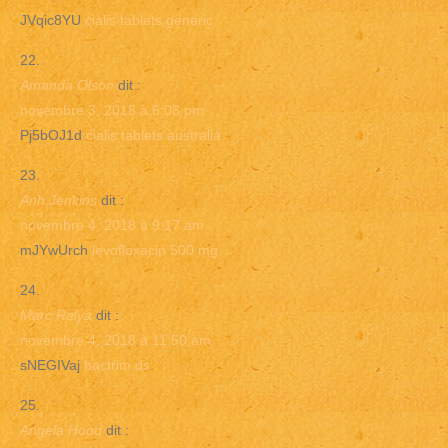
JVqic8YU
cialis tablets generic
Amanda Olson
dit :
novembre 3, 2018 à 6:08 pm
Pj5bOJ1d
cialis tablets australia
Anh Jenkins
dit :
novembre 4, 2018 à 9:17 am
mJYwUrch
levofloxacin 500 mg
Marc Ralya
dit :
novembre 4, 2018 à 11:50 am
sNEGIVaj
bactrim ds
Angela Hood
dit :