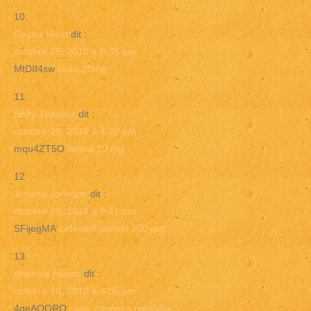
Deana West
dit :
octobre 29, 2018 à 8:35 am
MtDIf4sw
cialis 20mg
Betty Teneyck
dit :
octobre 29, 2018 à 4:20 pm
mqu4ZT5O
levitra 20 mg
Jerome Johnson
dit :
octobre 29, 2018 à 9:41 pm
SFijegMA
sildenafil tablets 100 mg
Beatrice Huezo
dit :
octobre 30, 2018 à 3:05 am
4geAQORO
cialis coupons printable