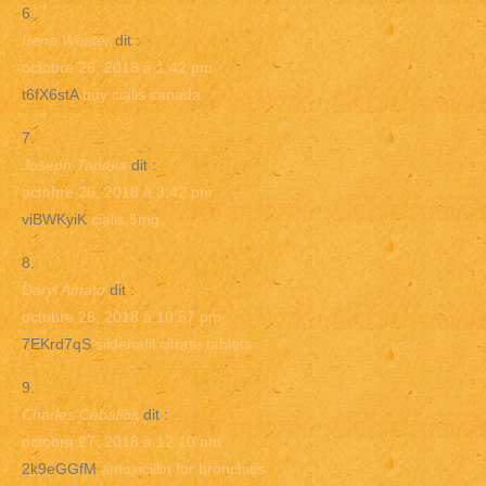
Irene Wester
dit :
octobre 26, 2018 à 1:42 pm
t6fX6stA
buy cialis canada
Joseph Tanaka
dit :
octobre 26, 2018 à 3:42 pm
viBWKyiK
cialis 5mg
Daryl Amato
dit :
octobre 26, 2018 à 10:57 pm
7EKrd7qS
sildenafil citrate tablets
Charles Ceballos
dit :
octobre 27, 2018 à 12:10 am
2k9eGGfM
amoxicillin for bronchitis