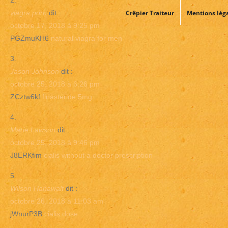
viagra porn
dit :
Crêpier Traiteur
Mentions lég
octobre 17, 2018 à 9:25 pm
PGZmuKH6
natural viagra for men
Jason Johnson
dit :
octobre 25, 2018 à 6:26 pm
ZCztw6kf
finasteride 5mg
Marie Lawson
dit :
octobre 25, 2018 à 9:46 pm
J8ERKfim
cialis without a doctor prescription
Wilson Hanawalt
dit :
octobre 26, 2018 à 11:03 am
jWnurP3B
cialis dose