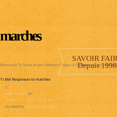
marches
SAVOIR FAI
Depuis 1998
Retrouvez Ty Vince et ses célèbres Crêpes & Galettes sur les marchés
11 864 Responses to marches
cialis dosage
dit :
octobre 14, 2018 à 11:32 am
ACeBbMYe
cialis generic date