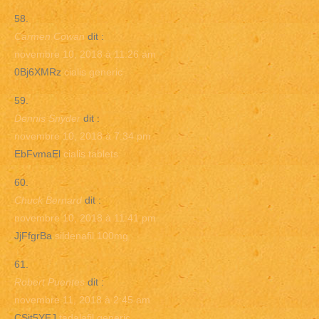
Carmen Cowan
dit :
novembre 10, 2018 à 11:26 am
0Bj6XMRz
cialis generic
Dennis Snyder
dit :
novembre 10, 2018 à 7:34 pm
EbFvmaEl
cialis tablets
Chuck Bernard
dit :
novembre 10, 2018 à 11:41 pm
JjFfgrBa
sildenafil 100mg
Robert Puentes
dit :
novembre 11, 2018 à 2:45 am
CSit5YFJ
tadalafil generic