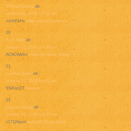
Michael Bishop
dit :
octobre 31, 2018 à 2:51 am
rnUXFkHv
viagra tablets australia
Fern Balla
dit :
octobre 31, 2018 à 4:39 am
AC9CWkfm
sildenafil citrate 50mg
Cynthia Swain
dit :
octobre 31, 2018 à 8:31 am
9S4UctZ7
diflucan
George Abrigo
dit :
octobre 31, 2018 à 4:37 pm
z1TQNpaV
tadalafil 20 mg tablet