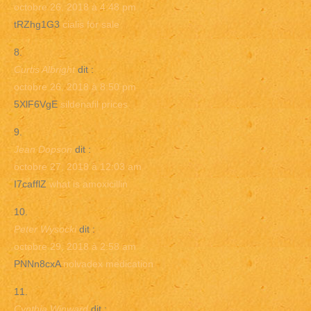
octobre 26, 2018 à 4:48 pm
tRZhg1G3
cialis for sale
Curtis Albright
dit :
octobre 26, 2018 à 8:50 pm
5XlF6VgE
sildenafil prices
Jean Dopson
dit :
octobre 27, 2018 à 12:03 am
I7cafflZ
what is amoxicillin
Peter Wysocki
dit :
octobre 29, 2018 à 2:58 am
PNNn8cxA
nolvadex medication
Cynthia Winward
dit :