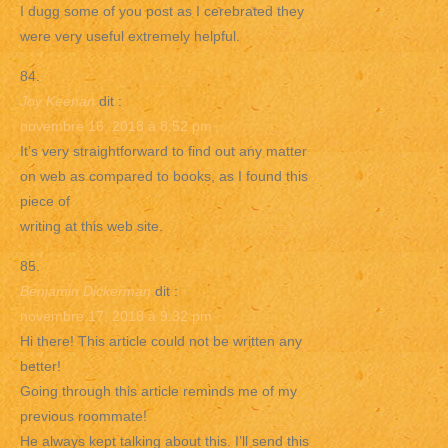
I dugg some of you post as I cerebrated they
were very useful extremely helpful.
Joy Keenan
dit :
novembre 16, 2018 à 8:52 pm
It’s very straightforward to find out any matter
on web as compared to books, as I found this
piece of
writing at this web site.
Benjamin Dickerman
dit :
novembre 17, 2018 à 9:32 pm
Hi there! This article could not be written any
better!
Going through this article reminds me of my
previous roommate!
He always kept talking about this. I’ll send this