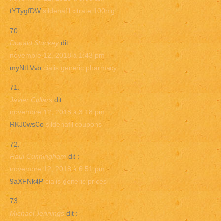
tYTygfDW
sildenafil citrate 100mg
Donald Stuckey
dit :
novembre 12, 2018 à 1:43 pm
myNtLVvb
cialis generic pharmacy
Javier Cullars
dit :
novembre 12, 2018 à 3:18 pm
RKJ0wsCo
sildenafil coupons
Raul Cunningham
dit :
novembre 12, 2018 à 6:51 pm
9aXFNk4P
cialis generic prices
Michael Jennings
dit :