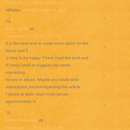
novembre 13, 2018 à 12:08 am
kji8dzpx
sildenafil tablets for sale
Sean Ingalls
dit :
novembre 13, 2018 à 8:25 am
It is the best time to make some plans for the
future and it
is time to be happy. I have read this post and
if I may I wish to suggest you some
interesting
issues or advice. Maybe you could write
subsequent articles regarding this article.
I desire to learn even more issues
approximately it!
Doris Schmauder
dit :
novembre 13, 2018 à 10:56 am