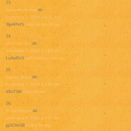
Jeanette Perkins
dit :
novembre 1, 2018 à 6:32 pm
3lpAPh4S
cialis tablets 20mg
Mark Stouffer
dit :
novembre 3, 2018 à 4:59 am
LuAisRnS
cialis tablets australia
Steven Sibley
dit :
novembre 3, 2018 à 2:58 pm
tI9U738f
cialis tablets
Bruce Hargan
dit :
novembre 4, 2018 à 7:47 am
jgSCHxSE
levitra 20 mg