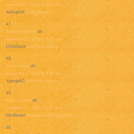
novembre 7, 2018 à 1:10 am
A46rq6Of
cialis generic
Kimberly Wilson
dit :
novembre 7, 2018 à 5:31 am
OTiDDsAX
sildenafil 100mg
Lewis Lynch
dit :
novembre 7, 2018 à 9:36 am
Xyjmgt4C
sildenafil coupons
Kyle Langohr
dit :
novembre 7, 2018 à 1:15 pm
OE4Bei9A
dapoxetine 60 mg tablets