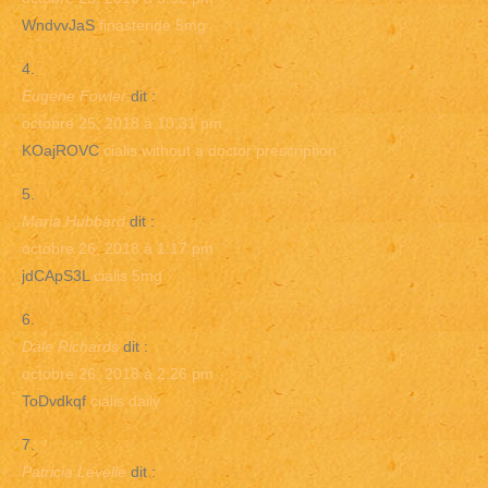
WndvvJaS
finasteride 5mg
Eugene Fowler
dit :
octobre 25, 2018 à 10:31 pm
KOajROVC
cialis without a doctor prescription
Maria Hubbard
dit :
octobre 26, 2018 à 1:17 pm
jdCApS3L
cialis 5mg
Dale Richards
dit :
octobre 26, 2018 à 2:26 pm
ToDvdkqf
cialis daily
Patricia Levelle
dit :