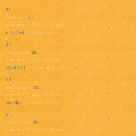
Willie Koch
dit :
novembre 4, 2018 à 9:25 pm
oL1jINVB
sildenafil citrate
Julius Reyes
dit :
novembre 5, 2018 à 4:01 am
yQfdbHZ1
sildenafil citrate 100mg
Patricia Lapin
dit :
novembre 5, 2018 à 6:35 am
SLfiYlp2
simvastatin 20 mg
Freda Molina
dit :
novembre 5, 2018 à 7:46 am