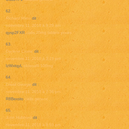
Richard Mims
dit :
novembre 11, 2018 à 9:29 am
qysp2FXR
cialis 20mg tablets prices
Darlene Cronic
dit :
novembre 11, 2018 à 3:19 pm
IzWxtqyL
sildenafil 100mg
David George
dit :
novembre 11, 2018 à 7:36 pm
R8Bexsto
cialis generic
John Hubbard
dit :
novembre 11, 2018 à 8:59 pm