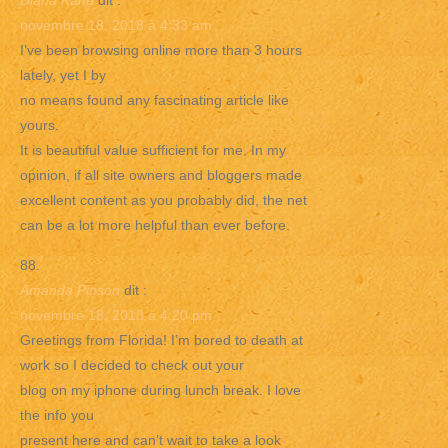
Diana Kane
dit :
novembre 18, 2018 à 4:33 am
I’ve been browsing online more than 3 hours
lately, yet I by
no means found any fascinating article like
yours.
It is beautiful value sufficient for me. In my
opinion, if all site owners and bloggers made
excellent content as you probably did, the net
can be a lot more helpful than ever before.
Amanda Pinson
dit :
novembre 18, 2018 à 4:20 pm
Greetings from Florida! I’m bored to death at
work so I decided to check out your
blog on my iphone during lunch break. I love
the info you
present here and can’t wait to take a look