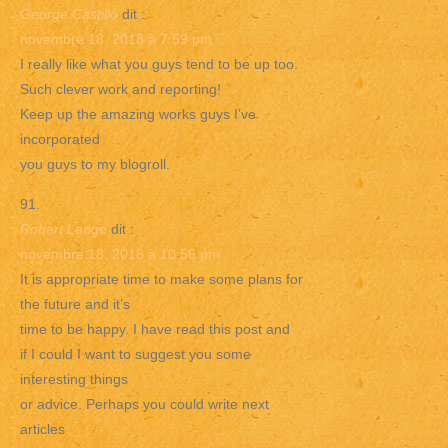
George Castillo
dit :
novembre 18, 2018 à 7:59 pm
I really like what you guys tend to be up too.
Such clever work and reporting!
Keep up the amazing works guys I’ve
incorporated
you guys to my blogroll.
Robert Lange
dit :
novembre 18, 2018 à 10:56 pm
It is appropriate time to make some plans for
the future and it’s
time to be happy. I have read this post and
if I could I want to suggest you some
interesting things
or advice. Perhaps you could write next
articles