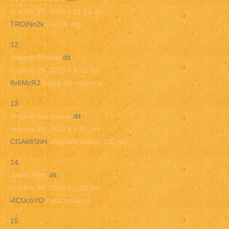
octobre 29, 2018 à 11:12 am
TRDINo2k
cialis 5 mg
Joaquin Nickels
dit :
octobre 29, 2018 à 5:21 pm
flx6McRJ
levitra 20 mg price
Victoria Nakayama
dit :
octobre 29, 2018 à 7:51 pm
CGAk8ShH
sildenafil tablets 100 mg
Jacob Allen
dit :
octobre 30, 2018 à 3:13 am
i4CUcbYO
cialis coupons