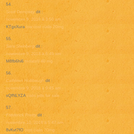
Scott Dempsey
dit :
novembre 9, 2018 à 3:50 am
KTgxXura
low cost cialis 20mg
Sara Steinberg
dit :
novembre 9, 2018 à 6:49 am
M8fb6hi6
tadalafil 40 mg
Cathleen Hollibaugh
dit :
novembre 9, 2018 à 9:45 am
sQfNLYZA
cialis pills for sale
Frederick Pretty
dit :
novembre 10, 2018 à 5:47 am
8vKvt7fO
cost cialis 20mg