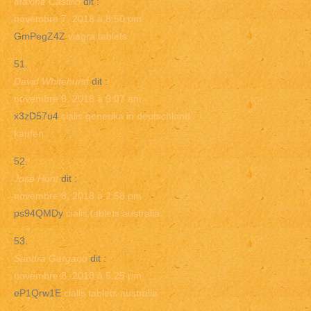
Maxine Castillo
dit :
novembre 7, 2018 à 8:50 pm
GmPegZ4Z
viagra tablets
David Whitehurst
dit :
novembre 8, 2018 à 9:07 am
x3zD57u4
cialis generika in deutschland
kaufen
Jose Hunt
dit :
novembre 8, 2018 à 2:58 pm
ps94QMDy
cialis tablets australia
Sandra Gargano
dit :
novembre 8, 2018 à 5:25 pm
eP1Qrw1E
cialis tablets australia