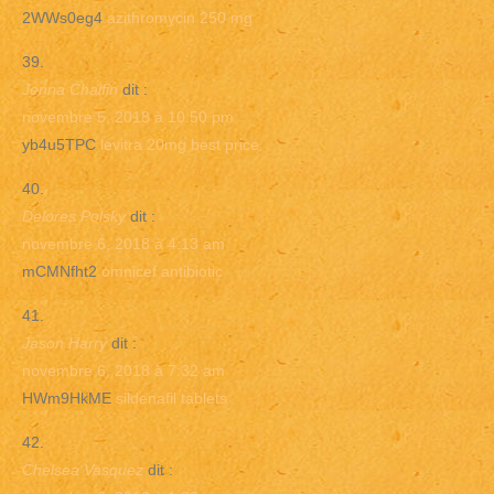
2WWs0eg4
azithromycin 250 mg
Jenna Chalfin
dit :
novembre 5, 2018 à 10:50 pm
yb4u5TPC
levitra 20mg best price
Delores Polsky
dit :
novembre 6, 2018 à 4:13 am
mCMNfht2
omnicef antibiotic
Jason Harry
dit :
novembre 6, 2018 à 7:32 am
HWm9HkME
sildenafil tablets
Chelsea Vasquez
dit :