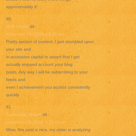
approximately it!
Ruth Green
dit :
novembre 14, 2018 à 8:25 pm
Pretty section of content. I just stumbled upon
your site and
in accession capital to assert that I get
actually enjoyed account your blog
posts. Any way I will be subscribing to your
feeds and
even I achievement you access consistently
quickly.
Esmeralda Medoff
dit :
novembre 15, 2018 à 12:45 am
Wow, this post is nice, my sister is analyzing