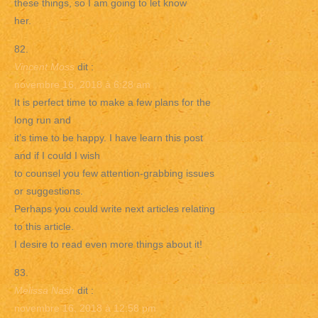
these things, so I am going to let know
her.
Vincent Moss
dit :
novembre 16, 2018 à 6:28 am
It is perfect time to make a few plans for the
long run and
it’s time to be happy. I have learn this post
and if I could I wish
to counsel you few attention-grabbing issues
or suggestions.
Perhaps you could write next articles relating
to this article.
I desire to read even more things about it!
Melissa Nash
dit :
novembre 16, 2018 à 12:58 pm