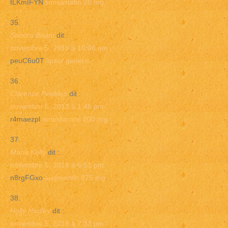
tLKmIFYN
simvastatin 20 mg
Sandra Beam
dit :
novembre 5, 2018 à 10:06 am
peuC6u0T
lipitor generic
Clarence Peebles
dit :
novembre 5, 2018 à 1:46 pm
r4maezpl
amiodarone 200 mg
Maria Kelly
dit :
novembre 5, 2018 à 6:51 pm
n8rgFGxo
augmentin 875 mg
Holly Hadley
dit :
novembre 5, 2018 à 7:33 pm