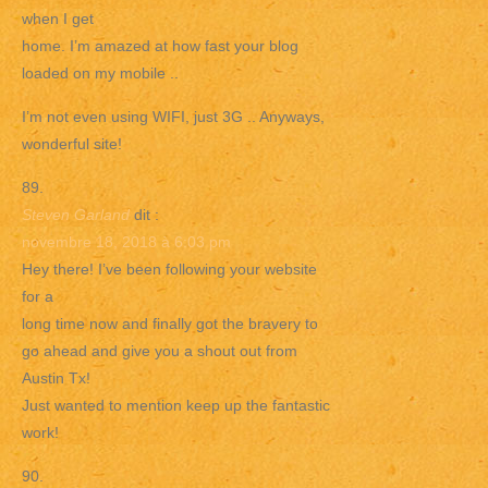
when I get
home. I’m amazed at how fast your blog
loaded on my mobile ..
I’m not even using WIFI, just 3G .. Anyways,
wonderful site!
Steven Garland
dit :
novembre 18, 2018 à 6:03 pm
Hey there! I’ve been following your website
for a
long time now and finally got the bravery to
go ahead and give you a shout out from
Austin Tx!
Just wanted to mention keep up the fantastic
work!