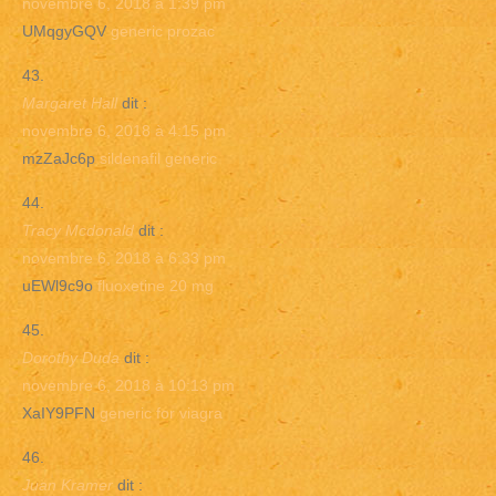
novembre 6, 2018 à 1:39 pm
UMqgyGQV
generic prozac
Margaret Hall
dit :
novembre 6, 2018 à 4:15 pm
mzZaJc6p
sildenafil generic
Tracy Mcdonald
dit :
novembre 6, 2018 à 6:33 pm
uEWl9c9o
fluoxetine 20 mg
Dorothy Duda
dit :
novembre 6, 2018 à 10:13 pm
XaIY9PFN
generic for viagra
Juan Kramer
dit :