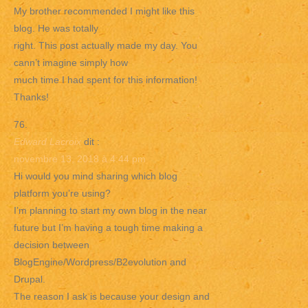
My brother recommended I might like this
blog. He was totally
right. This post actually made my day. You
cann’t imagine simply how
much time I had spent for this information!
Thanks!
Edward Lacroix
dit :
novembre 13, 2018 à 4:44 pm
Hi would you mind sharing which blog
platform you’re using?
I’m planning to start my own blog in the near
future but I’m having a tough time making a
decision between
BlogEngine/Wordpress/B2evolution and
Drupal.
The reason I ask is because your design and