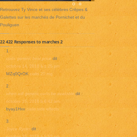
Retrouvez Ty Vince et ses célèbres Crêpes &
Galettes sur les marchés de Pornichet et du
Pouliguen
22 422 Responses to marches 2
cialis generic best price
dit :
octobre 14, 2018 à 1:25 pm
MZq0QrOK
cialis 20 mg
when will generic cialis be available
dit :
octobre 15, 2018 à 6:42 am
byay1Hxv
cialis side effects
Joyce Ryder
dit :
octobre 25, 2018 à 5:52 pm